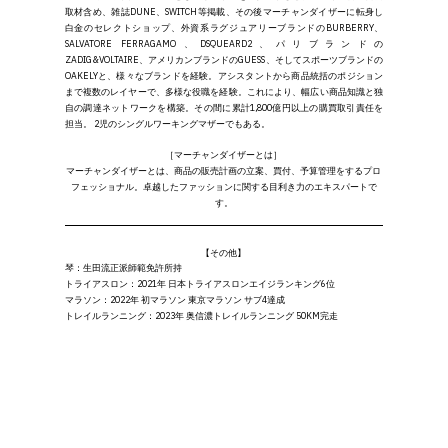
取材含め、雑誌DUNE、SWITCH等掲載、その後マーチャンダイザーに転身し
白金のセレクトショップ、外資系ラグジュアリーブランドのBURBERRY、
SALVATORE FERRAGAMO、DSQUEARD2、パリブランドの
ZADIG&VOLTAIRE、アメリカンブランドのGUESS、そしてスポーツブランドの
OAKELYと、様々なブランドを経験。アシスタントから商品統括のポジション
まで複数のレイヤーで、多様な役職を経験。これにより、幅広い商品知識と独
自の調達ネットワークを構築。その間に累計1,800億円以上の購買取引責任を
担当。 2児のシングルワーキングマザーでもある。
［マーチャンダイザーとは］
マーチャンダイザーとは、商品の販売計画の立案、買付、予算管理をするプロ
フェッショナル。卓越したファッションに関する目利き力のエキスパートで
す。
【その他】
琴：
生田流正派師範免許所持
トライアスロン：
2021年 日本トライアスロンエイジランキング6位
マラソン：
2022年 初マラソン 東京マラソン サブ4達成
トレイルランニング：
2023年 奥信濃トレイルランニング 50KM完走