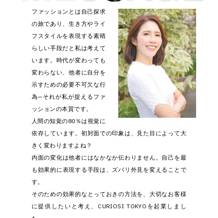
ファッションとは自己探求
の旅であり、生き方やライ
フスタイルを表現する素晴
らしい手段だと私は考えて
います。時代が変わっても
変わらない、他者に自分を
示すための必要不可欠な行
為─それが私が捉えるファ
ッションの本質です。
人間の知覚の80％は視覚に
依存しています。初対面での印象は、見た目によって大
きく変わりますよね？
内面の変化は他者にはなかなか伝わりません。自己を最
も効果的に表現する手段は、ズバリ外見を変えることで
す。
そのための効果的なとっておきの方法を、大切なお客様
に提供したいと考え、CURIOSI TOKYOを起業しまし