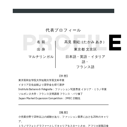
代表プロフィール
名 前
高見 亜紀（たかみ あき）
出 身
東京都 文京区
マルチリンガル
日本語・英語・イタリア
語・
フランス語
【学 歴】
東洋英和女学院大学短期大学英文科卒業
イタリア文化会館より奨学金を得て渡伊
Instituto Italiano di Fotografia：
ファッション写真専攻 イタリア・ミラノ卒業
ソルボンヌ大学：
フランス文明講座 フランス・パリ修了
Japan Market Expansion Competition：
JMEC 23期生
【職 歴】
小売業分野で20年以上の経験があり、ファッション業界における25年のキャリ
ア。
ミラノでフォトグラファーとしてキャリアをスタートさせ、アフリカ皆既日食